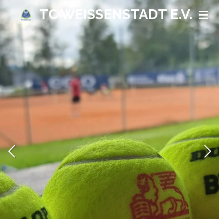
TC WEISSENSTADT E.V.
Zum
Hauptinhalt
springen